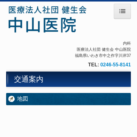
ホーム
理事長紹介
内科
医療法人社団 健生会 中山医院
診療のご案内
福島県いわき市中之作字川岸37
生活習慣病
TEL:
0246-55-8141
初診の方へ
交通案内
施設・設備のご案内
地図
交通案内