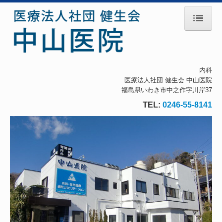
ホーム
理事長紹介
内科
医療法人社団 健生会 中山医院
診療のご案内
福島県いわき市中之作字川岸37
生活習慣病
TEL:
0246-55-8141
初診の方へ
施設・設備のご案内
交通案内