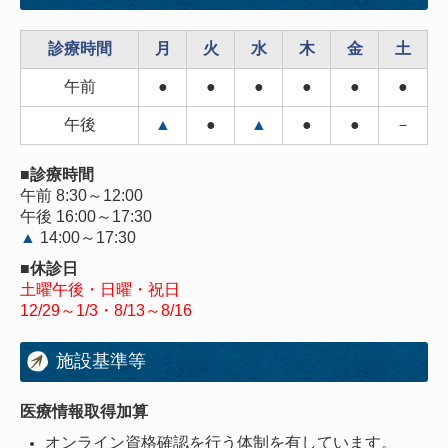
診療時間
月
火
水
木
金
土
午前
●
●
●
●
●
●
午後
▲
●
▲
●
●
－
■診療時間
午前 8:30～12:00
午後 16:00～17:30
▲
14:00～17:30
■休診日
土曜午後・日曜・祝日
12/29～1/3・8/13～8/16
施設基準等
医療情報取得加算
オンライン資格確認を行う体制を有しています。